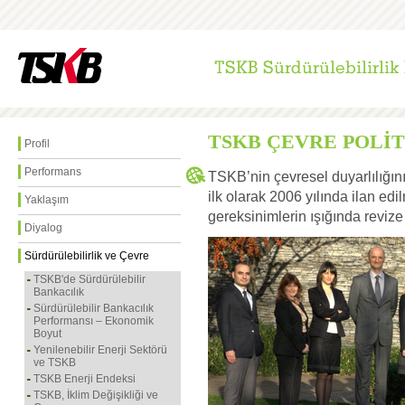
TSKB ÇEVRE POLİT
Profil
Performans
TSKB’nin çevresel duyarlılığını
ilk olarak 2006 yılında ilan ed
TSKB
Yaklaşım
Çevre
gereksinimlerin ışığında revize 
Diyalog
Politikası'na
www.tskb.com.tr/surdurulebilir_bankacilik/de
Sürdürülebilirlik ve Çevre
SectionID=Wq5CkNMrnKIEzSf%2Bo1Sx
ContentId=OhYyJHrJpsYDqUNLNUqlPA%
TSKB'de Sürdürülebilir
adresinden
Bankacılık
erişilebilir.
Sürdürülebilir Bankacılık
Performansı – Ekonomik
Boyut
Yenilenebilir Enerji Sektörü
ve TSKB
TSKB Enerji Endeksi
TSKB, İklim Değişikliği ve