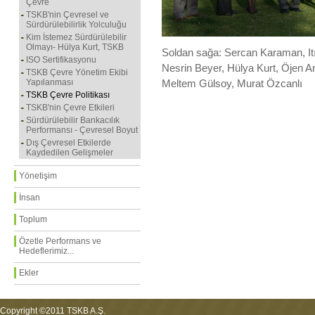
Çevre
TSKB'nin Çevresel ve
Sürdürülebilirlik Yolculuğu
Kim İstemez Sürdürülebilir
Olmayı- Hülya Kurt, TSKB
Soldan sağa: Sercan Karaman, I
ISO Sertifikasyonu
Nesrin Beyer, Hülya Kurt, Öjen A
TSKB Çevre Yönetim Ekibi
Yapılanması
Meltem Gülsoy, Murat Özcanlı
TSKB Çevre Politikası
TSKB'nin Çevre Etkileri
Sürdürülebilir Bankacılık
Performansı - Çevresel Boyut
Dış Çevresel Etkilerde
Kaydedilen Gelişmeler
Yönetişim
İnsan
Toplum
Özetle Performans ve
Hedeflerimiz...
Ekler
Copyright ©2011 TSKB A.Ş.