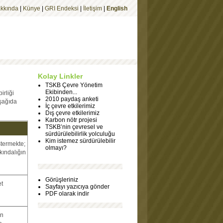
akkında
|
Künye
|
GRI Endeksi
|
İletişim
|
English
Kolay Linkler
TSKB Çevre Yönetim
Ekibinden...
irliği
2010 paydaş anketi
aşağıda
İç çevre etkilerimiz
Dış çevre etkilerimiz
Karbon nötr projesi
TSKB’nin çevresel ve
sürdürülebilirlik yolculuğu
Kim istemez sürdürülebilir
termekte;
olmayı?
kındalığın
Görüşleriniz
t
Sayfayı yazıcıya gönder
PDF olarak indir
ın