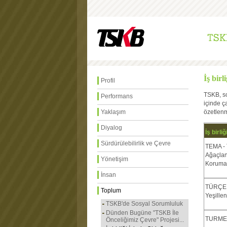
İş bir
Profil
TSKB, so
Performans
içinde ç
Yaklaşım
özetlenmi
Diyalog
İş birl
Sürdürülebilirlik ve Çevre
TEMA - 
Ağaçlan
Yönetişim
Koruma 
İnsan
TÜRÇEK
Toplum
Yeşille
TSKB'de Sosyal Sorumluluk
Dünden Bugüne "TSKB İle
TURMEP
Önceliğimiz Çevre" Projesi...