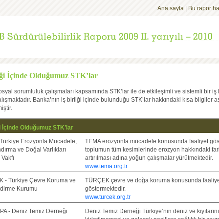
Ana sayfa
|
Bu rapor h
liği İçinde Olduğumuz STK’lar
syal sorumluluk çalışmaları kapsamında STK’lar ile de etkileşimli ve sistemli bir iş b
alışmaktadır. Banka’nın iş birliği içinde bulunduğu STK’lar hakkındaki kısa bilgiler 
ştir.
iği İçinde Olduğumuz STK’lar
Türkiye Erozyonla Mücadele,
TEMA erozyonla mücadele konusunda faaliyet gös
dırma ve Doğal Varlıkları
toplumun tüm kesimlerinde erozyon hakkındaki far
Vakfı
artırılması adına yoğun çalışmalar yürütmektedir.
www.tema.org.tr
 - Türkiye Çevre Koruma ve
TÜRÇEK çevre ve doğa koruma konusunda faaliye
ndirme Kurumu
göstermektedir.
www.turcek.org.tr
A - Deniz Temiz Derneği
Deniz Temiz Derneği Türkiye’nin deniz ve kıyıların