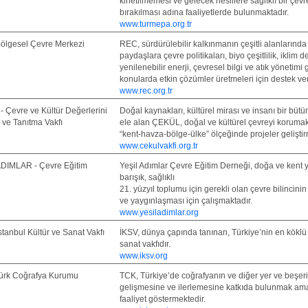
kirletilmemesi ve gelecek nesillere sağlıklı bir çevr
bırakılması adına faaliyetlerde bulunmaktadır.
www.turmepa.org.tr
ölgesel Çevre Merkezi
REC, sürdürülebilir kalkınmanın çeşitli alanlarında
paydaşlara çevre politikaları, biyo çeşitlilik, iklim de
yenilenebilir enerji, çevresel bilgi ve atık yönetimi 
konularda etkin çözümler üretmeleri için destek ve
www.rec.org.tr
 Çevre ve Kültür Değerlerini
Doğal kaynakları, kültürel mirası ve insanı bir bütü
ve Tanıtma Vakfı
ele alan ÇEKÜL, doğal ve kültürel çevreyi korumak
“kent-havza-bölge-ülke” ölçeğinde projeler geliştir
www.cekulvakfi.org.tr
DIMLAR - Çevre Eğitim
Yeşil Adımlar Çevre Eğitim Derneği, doğa ve kent 
i
barışık, sağlıklı
21. yüzyıl toplumu için gerekli olan çevre bilincinin
ve yaygınlaşması için çalışmaktadır.
www.yesiladimlar.org
stanbul Kültür ve Sanat Vakfı
İKSV, dünya çapında tanınan, Türkiye’nin en köklü 
sanat vakfıdır.
www.iksv.org
ürk Coğrafya Kurumu
TCK, Türkiye’de coğrafyanın ve diğer yer ve beşeri 
gelişmesine ve ilerlemesine katkıda bulunmak am
faaliyet göstermektedir.