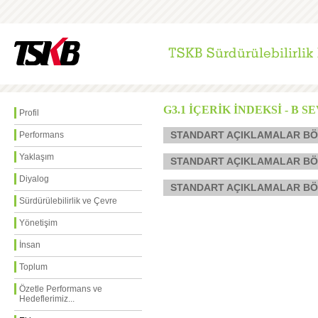
G3.1 İÇERİK İNDEKSİ - B S
Profil
STANDART AÇIKLAMALAR BÖL
Performans
Yaklaşım
STANDART AÇIKLAMALAR BÖLÜM
Diyalog
STANDART AÇIKLAMALAR BÖLÜM
Sürdürülebilirlik ve Çevre
Yönetişim
İnsan
Toplum
Özetle Performans ve
Hedeflerimiz...