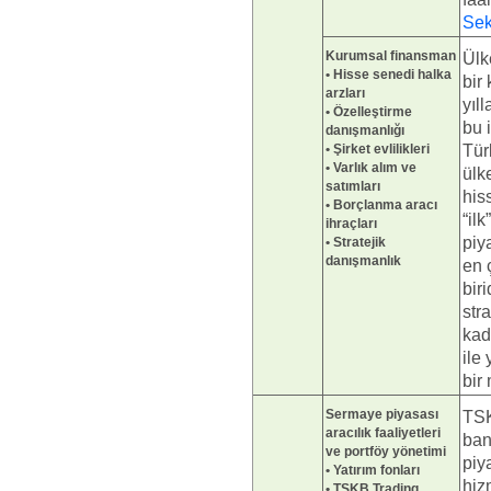
Sek
Kurumsal finansman
Ülk
• Hisse senedi halka
bir
arzları
yıl
• Özelleştirme
bu 
danışmanlığı
• Şirket evlilikleri
Tür
• Varlık alım ve
ülk
satımları
his
• Borçlanma aracı
“il
ihraçları
piy
• Stratejik
danışmanlık
en 
biri
str
kad
ile
bir
Sermaye piyasası
TSK
aracılık faaliyetleri
ban
ve portföy yönetimi
piy
• Yatırım fonları
hiz
• TSKB Trading