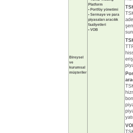
Platform
TSK
• Portföy yönetimi
TSK
• Sermaye ve para
ade
piyasaları aracılık
faaliyetleri
şem
• VOB
sun
TSK
TTP
his
Bireysel
eri
ve
piy
kurumsal
müşteriler
Por
arac
TSK
hiz
bon
piy
piy
yat
VO
TSK