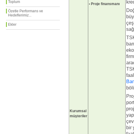
kre
Toplum
• Proje finansmanı
Doğ
Özetle Performans ve
Hedeflerimiz...
büy
çeş
Ekler
sağ
TSK
ban
eko
fir
ara
TSK
faal
Ban
böl
Pro
por
pro
Kurumsal
yapı
müşteriler
çev
bir
faal