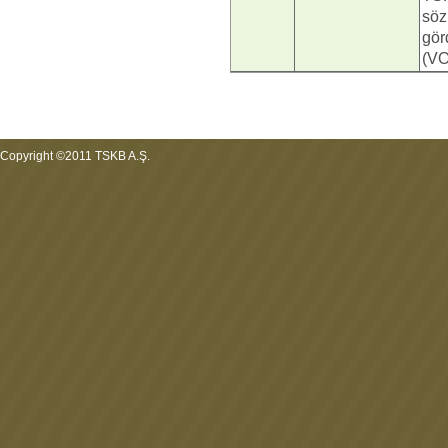
söz
gör
(VO
Copyright ©2011 TSKB A.Ş.