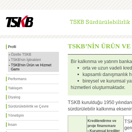
TSKB’NİN ÜRÜN VE
Profil
Özetle TSKB
TSKB'nin İştirakleri
Bir kalkınma ve yatırım banka
TSKB'nin Ürün ve Hizmet
orta ve uzun vadeli kre
Gamı
kapsamlı danışmanlık h
Performans
bireysel ve kurumsal yat
hizmetleri oluşturmaktadır.
Yaklaşım
Diyalog
TSKB kurulduğu 1950 yılından 
Sürdürülebilirlik ve Çevre
sürdürülebilir kalkınma ekseni
Yönetişim
Kredilendirme ve
TSK
İnsan
proje finansmanı
ger
• Kurumsal krediler