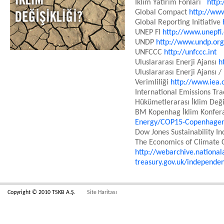
İklim Yatırım Fonları
http
Global Compact
http://ww
Global Reporting Initiative
UNEP FI
http://www.unepfi
UNDP
http://www.undp.org
UNFCCC
http://unfccc.int
Uluslararası Enerji Ajansı
h
Uluslararası Enerji Ajansı /
Verimliliği
http://www.iea.o
International Emissions Tr
Hükümetlerarası İklim Deği
BM Kopenhag İklim Konfer
Energy/COP15-Copenhagen
Dow Jones Sustainability I
The Economics of Climate 
http://webarchive.nationa
treasury.gov.uk/independ
Copyright © 2010 TSKB A.Ş.
Site Haritası