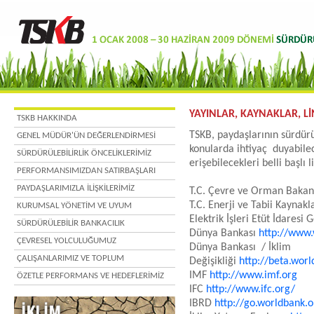
YAYINLAR, KAYNAKLAR, L
TSKB HAKKINDA
TSKB, paydaşlarının sürdürül
GENEL MÜDÜR'ÜN DEĞERLENDİRMESİ
konularda ihtiyaç duyabilec
SÜRDÜRÜLEBİLİRLİK ÖNCELİKLERİMİZ
erişebilecekleri belli başlı 
PERFORMANSIMIZDAN SATIRBAŞLARI
PAYDAŞLARIMIZLA İLİŞKİLERİMİZ
T.C. Çevre ve Orman Bakan
T.C. Enerji ve Tabii Kaynak
KURUMSAL YÖNETİM VE UYUM
Elektrik İşleri Etüt İdares
SÜRDÜRÜLEBİLİR BANKACILIK
Dünya Bankası
http://www.
ÇEVRESEL YOLCULUĞUMUZ
Dünya Bankası / İklim
ÇALIŞANLARIMIZ VE TOPLUM
Değişikliği
http://beta.wor
IMF
http://www.imf.org
ÖZETLE PERFORMANS VE HEDEFLERİMİZ
IFC
http://www.ifc.org/
IBRD
http://go.worldbank