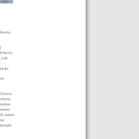
alkınma
),
ilerini,
k çok
;
ardır.
Sn.
 Özince,
önemine
aparken
ümenin
ik sistem
ata
emiştir.