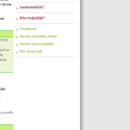
n birine
Sürdürülebilirlik?
İklim Değişikliği?
lde
Görüşleriniz
Yayınlar, kaynaklar, linkler
, 1996
Sayfayı yazıcıya gönder
nbul’un
PDF olarak indir
de
bole
”
dir.
e
a yönelik