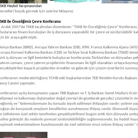
SKB Heykel Yarışmasından
örselleri büyük görmek için üzerine tıklayınız.
SKB ile Önceliğimiz Çevre Konferansı
 Aralık 2007’de TSKB tarafından düzenlenen “TSKB ile Önceliğimiz Çevre” Konferansı,
luslararası finans kuruluşları ile iş dünyasını yaşanabilir bir çevre ve sürdürülebilir k
çin bir araya getirmiştir.
ünya Bankası (IBRD), Avrupa Yatırım Bankası (EIB), KfW, Fransız Kalkınma Ajansı (AFD
vrupa Konseyi Kalkınma Bankası (CEB) ve Türkiye Sınai Kalkınma Bankası (TSKB) temsilc
ürk iş dünyası ve ilgili kesimlerle buluşturan konferansta Türkiye’den ve dünyadan pe
atırım uzmanı, çevre yatırım projelerinin finansmanı ile ilgili olanakları ortaya koymuş
erçekleştirilen başarılı projelerden örnekler ve gelecek için çözüm önerilerini sunmuşl
onferansın moderatörlüğünü TCMB eski başkanlarından TEB Yönetim Kurulu Başkanı 
avuz Canevi yapmıştır.
onferansın açılış konuşmasını yapan TBB Başkanı ve T. İş Bankası Genel Müdürü Ersin
elişmeyi ve kalkınmayı dışlamadan doğal çevreyi de gözetecek gerçekçi çözümlerin 
eğinmiş ve “
Yatırımcılarımızın bu konuda teşvik edilmeye ihtiyaçları vardır; yatırım y
oğayı da koruyacak araçların kendilerine sunulmasına ihtiyaç vardır. Ekonomik büy
e istihdamın özel sektör tarafından gerçekleştirilmesi bugün artık tüm dünyada yerleş
aline gelmiştir. Bu nedenle çevresel sürdürülebilirliğin sağlanmasında; bu hedefi hay
eçirecek mekanizmaların kurulmasında da özel sektörün öncü rolüne ihtiyaç vardır.”
d