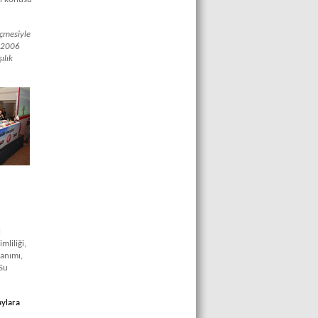
eçmesiyle
n 2006
ılık
i
mliliği,
lanımı,
 Su
aylara