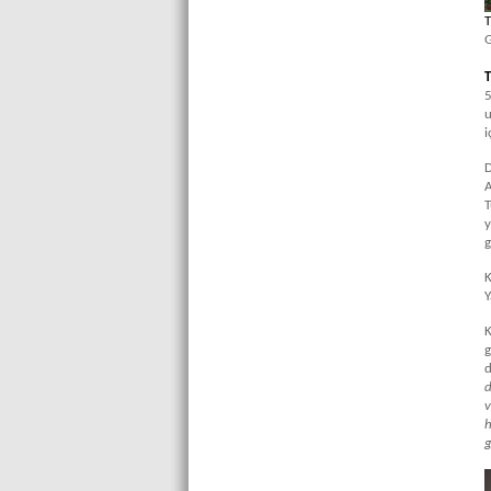
T
G
T
5
u
i
D
A
T
y
g
K
Y
K
g
d
d
v
h
g