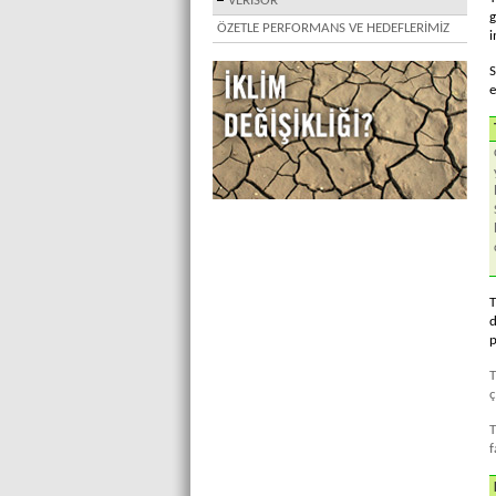
VERISOR
g
ÖZETLE PERFORMANS VE HEDEFLERİMİZ
i
S
e
T
d
p
T
ç
T
f