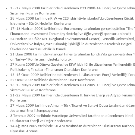
15–17 Mayıs 2008 tarihlerinde düzenlenen ICCI 2008-14. Enerji ve Çevre Tekno
Sistemleri Fuar ve Konferansı
28 Mayıs 2008 tarihinde KfW ve CEB işbirliğiyle İstanbul’da düzenlenen Küçük
İşletmeler - Büyük Hedefler Konferansı
17–18 Haziran 2008 tarihlerinde, Euromoney tarafından gerçekleştirilen "The 
Finance and Investment Forum (eş destekçi ve öğle yemeği sponsoru olarak)
24 Haziran 2008’de REC (Regional Environmental Center), Venedik Üniversitesi, 
Üniversitesi ve İtalya Çevre Bakanlığı işbirliği ile düzenlenen Karadeniz Bölgesi
Ülkelerinde Sürdürülebilirlik Paneli
21 Ekim 2008 tarihinde Financial Times tarafından Londra'da gerçekleştirilen 
on Turkey" Konferansı (destekçi olarak)
27 Kasım 2008’de Dünya Gazetesi ve KfW işbirliği ile düzenlenen Yenilenebilir 
Politikalar-İş Fırsatları-Finansman Olanakları Konferansı
15–16 Ocak 2009 tarihlerinde düzenlenen 1. Uluslararası Enerji Verimliliği Fo
22 Ocak 2009 tarihinde düzenlenen UNEP Konferansı
13–15 Mayıs 2009 tarihlerinde düzenlenen ICCI 2009-15. Enerji ve Çevre Tekno
Sistemleri Fuar ve Konferansı
21–22 Mayıs 2009 tarihlerinde düzenlenen II. Türkiye Enerji ve Altyapı Finans
Konferansı
27 Mayıs 2009 tarihinde Alman - Türk Ticaret ve Sanayi Odası tarafından düze
Jeotermal Enerji Sempozyumu
3 Temmuz 2009 tarihinde Hacettepe Üniversitesi tarafından düzenlenen İkinci
Uluslararası Enerji ve Değer Konferansı
14 Ağustos 2009 tarihinde STEAM tarafından düzenlenen Uluslararası Karbon
Piyasaları Arenası