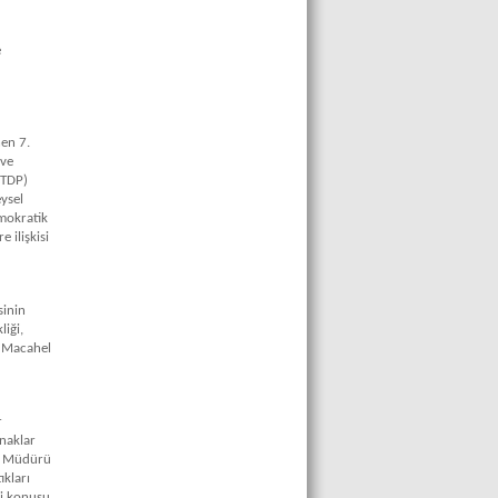
e
en 7.
 ve
(TDP)
eysel
emokratik
 ilişkisi
sinin
liği,
e Macahel
r
ynaklar
el Müdürü
ıkları
ji konusu