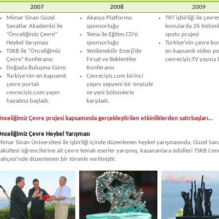
2007
2008
2009
Mimar Sinan Güzel
Akasya Platformu
TRT işbirliği ile çevre
Sanatlar Akademisi ile
sponsorluğu
konularda 26 bölüm
“Önceliğimiz Çevre”
Tema ile Eğitim CD’si
spotu projesi
Heykel Yarışması
sponsorluğu
Türkiye’nin çevre k
TSKB ile “Önceliğimiz
Yenilenebilir Enerji’de
en kapsamlı video po
Çevre” Konferansı
Fırsat ve Beklentiler
cevreciyiz.TV yayına 
Doğayla Buluşma Günü
Konferansı
Türkiye’nin en kapsamlı
Cevreciyiz.com birinci
çevre portalı
yaşını yepyeni bir önyüzle
cevreciyiz.com yayın
ve yeni bölümlerle
hayatına başladı.
karşıladı.
nceliğimiz Çevre projesi kapsamında gerçekleştirilen etkinliklerden satırbaşları...
nceliğimiz Çevre Heykel Yarışması
imar Sinan Üniversitesi ile işbirliği içinde düzenlenen heykel yarışmasında, Güzel San
akültesi öğrencilerine ait çevre temalı eserler yarışmış, kazananlara ödülleri TSKB Cen
ahçesi’nde düzenlenen bir törenle verilmiştir.