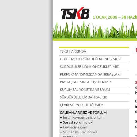
TSKB HAKKINDA
GENEL MÜDÜR'ÜN DEĞERLENDİRMESİ
SÜRDÜRÜLEBİLİRLİK ÖNCELİKLERİMİZ
PERFORMANSIMIZDAN SATIRBAŞLARI
PAYDAŞLARIMIZLA İLİŞKİLERİMİZ
S
KURUMSAL YÖNETİM VE UYUM
b
SÜRDÜRÜLEBİLİR BANKACILIK
B
ÇEVRESEL YOLCULUĞUMUZ
i
d
ÇALIŞANLARIMIZ VE TOPLUM
İnsan kaynağı ve iş ortamı
S
Sosyal sorumluluk
o
Cevreciyiz.com
STK'lar ile ilişkilerimiz
T