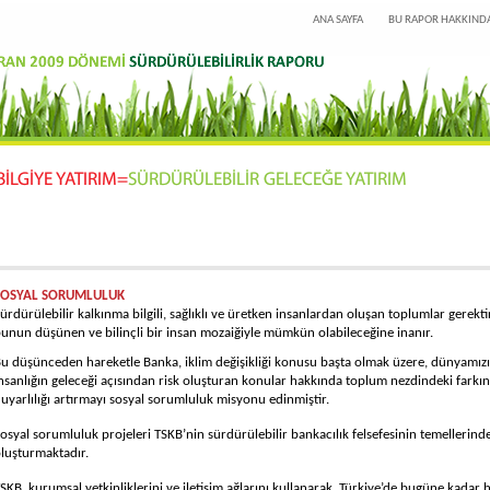
ANA SAYFA
BU RAPOR HAKKIND
SOSYAL SORUMLULUK
ürdürülebilir kalkınma bilgili, sağlıklı ve üretken insanlardan oluşan toplumlar gerektir
unun düşünen ve bilinçli bir insan mozaiğiyle mümkün olabileceğine inanır.
u düşünceden hareketle Banka, iklim değişikliği konusu başta olmak üzere, dünyamızı
nsanlığın geleceği açısından risk oluşturan konular hakkında toplum nezdindeki farkın
uyarlılığı artırmayı sosyal sorumluluk misyonu edinmiştir.
osyal sorumluluk projeleri TSKB’nin sürdürülebilir bankacılık felsefesinin temellerinde
luşturmaktadır.
SKB, kurumsal yetkinliklerini ve iletişim ağlarını kullanarak, Türkiye’de bugüne kadar 