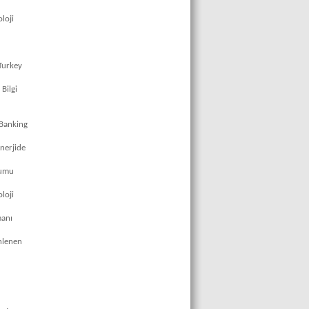
loji
Turkey
Bilgi
"Banking
Enerjide
rumu
loji
manı
nlenen