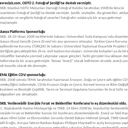
evreciyiz.com, ODTÜ 2. Fotoğraf Şenliği'ne destek vermiştir.
SKB, İstanbul ODTÜ Mezunları Derneği Fotoğraf Kulübü tarafından 2008’de ikincisi
üzenlenen Fotoğraf Şenliği’ne destek vermiştir. Şenlik, söyleşiler, dia gösterileri, atöly
alışmaları ve sergilerle fotoğraf severleri fotoğrafın ustalarıyla bir araya getirmeyi
maçlamıştır.
kasya Platformu Sponsorluğu
SKB, 18-20 Nisan 2008 tarihlerinde Sabancı Üniversitesi Tuzla Kampusu’nda düzenlen
kasya Ulusal Gençlik Çevre Zirvesi’nin ana sponsoru olmuştur. Türkiye Çevre Koruma
eşillendirme Kurumu (TÜRÇEK) ile Sabancı Üniversitesi Toplumsal Duyarlılık Projeleri 
şbirliğiyle gerçekleştirilen Zirve, sivil toplum kuruluşları, üniversite kulüpleri ya da bir
nisiyatifler kanalıyla çevresel çalışmalar yapan gençleri, farklı görüşleri kucaklayan d
latformlarda bir araya getirmiştir. Teması “enerji” olarak belirlenen zirvede, enerji-çevre
ok boyutlu olarak ele alınmıştır.
EMA Eğitim CD’si sponsorluğu
SKB, 2008 yılında TEMA tarafından hazırlanan Erozyon, Doğa ve Çevre adlı eğitim CD’
estekçiliğini üstlenmiştir. CD’de Erozyon Doğa ve Çevre, Küresel Isınma ve İklim Değişik
kosistem ve Biyolojik Çeşitlilik, Tarım ve Tarımsal Uygulama Sunumları ile Aral Gölü v
elgeselleri yer almaktadır.
SKB, Yenilenebilir Enerjide Fırsat ve Beklentiler Konferansı’nı eş düzenleyicisi oldu.
.C. Başbakanlık Hazine Müsteşarlığı ve TSKB, 24 Ekim 2008’de, İstanbul’da Yenilenebili
nerjide Fırsat ve Beklentiler konulu bir konferans düzenlemişlerdir. Enerji ve Tabii Ka
akanı Hilmi Güler ve Ekonomiden Sorumlu Devlet Bakanı Mehmet Şimşek ,TSKB Gen
alil Eroğlu, Avrupa Yatırım Bankası Başkanı Philippe Maystadt'ın açılış konuşması yapt
onferansta, ülkemizin ve dünyanın geleceğini yakından ilgilendiren yenilenebilir ener