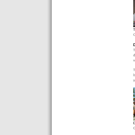
T
G
T
d
v
T
İ
y
G