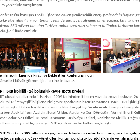
üm yönleriyle tartışılmıştır.
onferans’ta konuşan Eroğlu
“finanse edilen yenilenebilir enerji projelerinin hayata g
ürkiye’de yılda 4 milyon tonun üzerinde sera gazı salımının önleneceğini, bu miktarı
ılında 330 milyon ton olan Türkiye toplam sera gazı salımının %1’inden fazlasına karş
eldiğini”
ifade etmiştir.
enilenebilir Enerjide Fırsat ve Beklentiler Konferansı’ndan
örselleri büyük görmek için üzerine tıklayınız.
RT TSKB işbirliği - 26 bölümlük çevre spotu projesi
RT ulusal kanallarında 1 Haziran 2009 tarihinden itibaren yayınlanmaya başlayan 26
ölümlük “Yemyeşil” bilgilendirici çevre spotlarının hazırlanmasında TSKB - TRT işbirliğ
ağlanmıştır. Bölüm başlıkları arasında İklim Değişikliği, Yenilenebilir Enerji ve Enerji Veri
arbon Ayak izi Nasıl Azaltılır, Evsel Atıklar, Atıklar ve Geri Dönüşüm, Verimli Enerji Kul
era Gazları ve Etkileri, Küresel Isınmanın Türkiye’ye Etkileri, Denizler ve Kirlilik, Doğru
ullanımının yer aldığı projeye TSKB içerik ve metin katkısı sağlamıştır.
SKB 2008 ve 2009 yıllarında aşağıda kısa detayları sunulan konferans, panel ve çalışt
estek vermiş; üst düzey yöneticileri konuşmacı olarak bu etkinliklerde yer almışlardır.