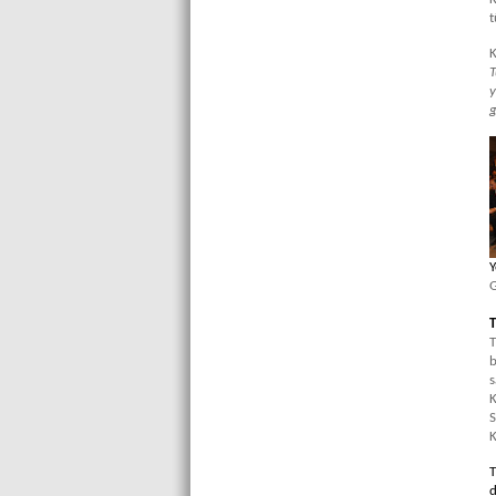
t
K
T
y
g
Y
G
T
T
b
s
K
S
K
T
d