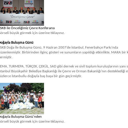
SKB ile Önceliğimiz Çevre Konferansı
örseli büyük görmek için üzerine tıklayınız.
Doğayla Buluşma Günü
SKB Doğa İle Buluşma Günü, 9 Haziran 2007’de İstanbul, Fenerbahçe Parkı’nda
üzenlenmiştir. Birbirinden ilginç gösteri ve sunumların yapıldığı etkinlikte, MARA bir
ermiştir.
EMA, TURMEPA, TÜRÇEK, ÇEKÜL, SAD gibi dernek ve sivil toplum kuruluşlarının yanı s
stanbul Büyükşehir Belediye Başkanlığı ile Çevre ve Orman Bakanlığı’nın desteklediği et
üzlerce İstanbullu doğayla baş başa bir gün geçirmiştir.
Doğayla Buluşma Günü'nden
örseli büyük görmek için üzerine tıklayınız.