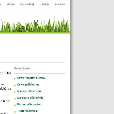
A
KÜNYE
GRI İNDEKSİ
İLETİŞİM
ENGLISH
Kolay linkler
ir. TSKB,
Çevre Yönetim Sistemi
 ve
Çevre politikamız
dalığı ve
İç çevre etkilerimiz
Dış çevre etkilerimiz
n birini
Karbon nötr projesi
TSKB'nin katkısı
hayata