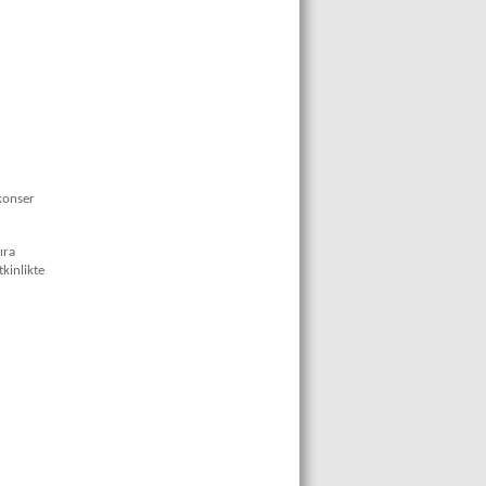
 konser
ıra
kinlikte