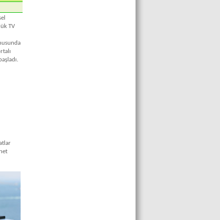
sel
lük TV
onusunda
rtalı
başladı.
atlar
net