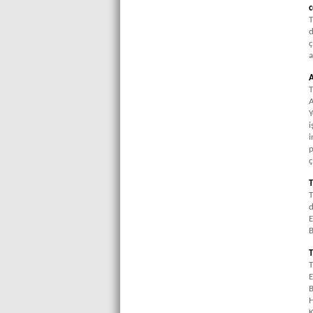
c
T
d
ç
a
A
T
A
Y
i
i
p
ç
T
T
d
E
B
T
T
E
B
H
K