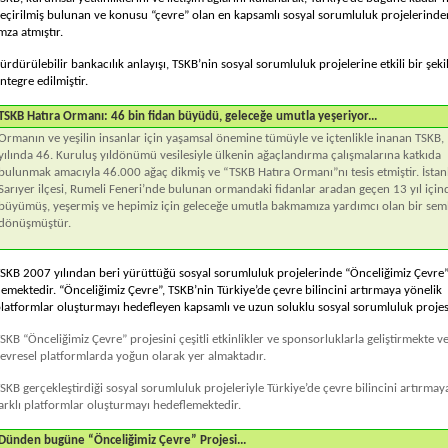
eçirilmiş bulunan ve konusu “çevre” olan en kapsamlı sosyal sorumluluk projelerinde
mza atmıştır.
ürdürülebilir bankacılık anlayışı, TSKB’nin sosyal sorumluluk projelerine etkili bir şeki
ntegre edilmiştir.
TSKB Hatıra Ormanı: 46 bin fidan büyüdü, geleceğe umutla yeşeriyor...
Ormanın ve yeşilin insanlar için yaşamsal önemine tümüyle ve içtenlikle inanan TSKB
yılında 46. Kuruluş yıldönümü vesilesiyle ülkenin ağaçlandırma çalışmalarına katkıda
bulunmak amacıyla 46.000 ağaç dikmiş ve “TSKB Hatıra Ormanı”nı tesis etmiştir. İsta
Sarıyer ilçesi, Rumeli Feneri’nde bulunan ormandaki fidanlar aradan geçen 13 yıl için
büyümüş, yeşermiş ve hepimiz için geleceğe umutla bakmamıza yardımcı olan bir sem
dönüşmüştür.
SKB 2007 yılından beri yürüttüğü sosyal sorumluluk projelerinde “Önceliğimiz Çevre
emektedir. “Önceliğimiz Çevre”, TSKB’nin Türkiye’de çevre bilincini artırmaya yönelik
latformlar oluşturmayı hedefleyen kapsamlı ve uzun soluklu sosyal sorumluluk projesi
SKB “Önceliğimiz Çevre” projesini çeşitli etkinlikler ve sponsorluklarla geliştirmekte v
evresel platformlarda yoğun olarak yer almaktadır.
SKB gerçekleştirdiği sosyal sorumluluk projeleriyle Türkiye’de çevre bilincini artırmay
arklı platformlar oluşturmayı hedeflemektedir.
Dünden bugüne “Önceliğimiz Çevre” Projesi...