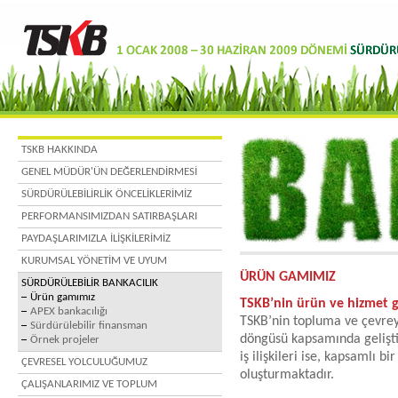
TSKB HAKKINDA
GENEL MÜDÜR'ÜN DEĞERLENDİRMESİ
SÜRDÜRÜLEBİLİRLİK ÖNCELİKLERİMİZ
PERFORMANSIMIZDAN SATIRBAŞLARI
PAYDAŞLARIMIZLA İLİŞKİLERİMİZ
KURUMSAL YÖNETİM VE UYUM
ÜRÜN GAMIMIZ
SÜRDÜRÜLEBİLİR BANKACILIK
Ürün gamımız
TSKB’nin ürün ve hizmet 
APEX bankacılığı
TSKB’nin topluma ve çevreye
Sürdürülebilir finansman
döngüsü kapsamında geliştir
Örnek projeler
iş ilişkileri ise, kapsamlı b
ÇEVRESEL YOLCULUĞUMUZ
oluşturmaktadır.
ÇALIŞANLARIMIZ VE TOPLUM