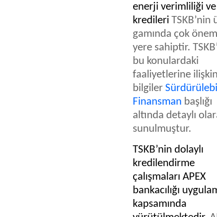
enerji verimliliği v
kredileri
TSKB’nin 
gamında çok öneml
yere sahiptir. TSKB
bu konulardaki
faaliyetlerine ilişki
bilgiler
Sürdürülebi
Finansman
başlığı
altında detaylı ola
sunulmuştur.
TSKB’nin dolaylı
kredilendirme
çalışmaları APEX
bankacılığı uygula
kapsamında