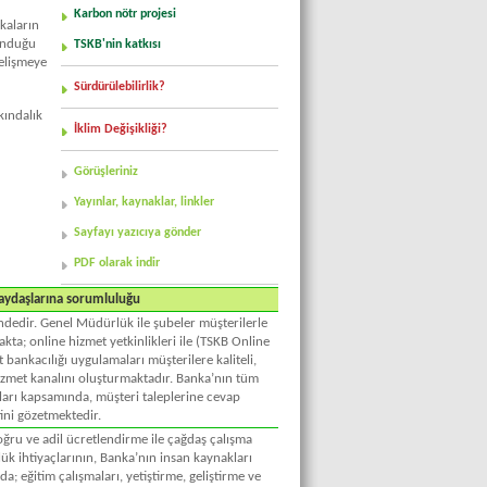
Karbon nötr projesi
ikaların
sunduğu
TSKB'nin katkısı
gelişmeye
Sürdürülebilirlik?
rkındalık
İklim Değişikliği?
Görüşleriniz
Yayınlar, kaynaklar, linkler
Sayfayı yazıcıya gönder
PDF olarak indir
paydaşlarına sorumluluğu
çindedir. Genel Müdürlük ile şubeler müşterilerle
kta; online hizmet yetkinlikleri ile (TSKB Online
bankacılığı uygulamaları müşterilere kaliteli,
hizmet kanalını oluşturmaktadır. Banka’nın tüm
mları kapsamında, müşteri taleplerine cevap
ni gözetmektedir.
oğru ve adil ücretlendirme ile çağdaş çalışma
ük ihtiyaçlarının, Banka’nın insan kaynakları
a; eğitim çalışmaları, yetiştirme, geliştirme ve