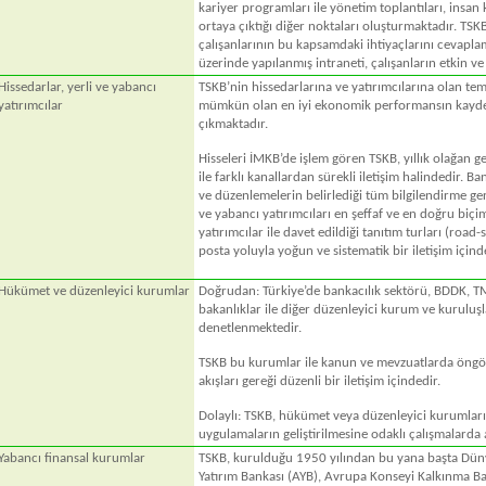
kariyer programları ile yönetim toplantıları, insan ka
ortaya çıktığı diğer noktaları oluşturmaktadır. TSKB
çalışanlarının bu kapsamdaki ihtiyaçlarını cevaplama
üzerinde yapılanmış intraneti, çalışanların etkin ve
Hissedarlar, yerli ve yabancı
TSKB’nin hissedarlarına ve yatırımcılarına olan te
yatırımcılar
mümkün olan en iyi ekonomik performansın kayded
çıkmaktadır.
Hisseleri İMKB’de işlem gören TSKB, yıllık olağan g
ile farklı kanallardan sürekli iletişim halindedir. Ba
ve düzenlemelerin belirlediği tüm bilgilendirme gere
ve yabancı yatırımcıları en şeffaf ve en doğru bi
yatırımcılar ile davet edildiği tanıtım turları (road-
posta yoluyla yoğun ve sistematik bir iletişim içind
Hükümet ve düzenleyici kurumlar
Doğrudan: Türkiye’de bankacılık sektörü, BDDK, TMS
bakanlıklar ile diğer düzenleyici kurum ve kurulu
denetlenmektedir.
TSKB bu kurumlar ile kanun ve mevzuatlarda öngör
akışları gereği düzenli bir iletişim içindedir.
Dolaylı: TSKB, hükümet veya düzenleyici kurumların i
uygulamaların geliştirilmesine odaklı çalışmalarda a
Yabancı finansal kurumlar
TSKB, kurulduğu 1950 yılından bu yana başta Dün
Yatırım Bankası (AYB), Avrupa Konseyi Kalkınma Ban