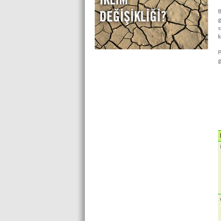
B
g
s
k
P
g