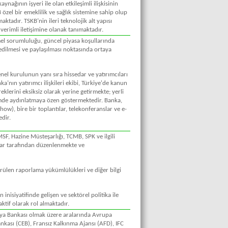
ynağının işyeri ile olan etkileşimli ilişkisinin
 özel bir emeklilik ve sağlık sistemine sahip olup
ktadır. TSKB’nin ileri teknolojik alt yapısı
 verimli iletişimine olanak tanımaktadır.
mel sorumluluğu, güncel piyasa koşullarında
ilmesi ve paylaşılması noktasında ortaya
enel kurulunun yanı sıra hissedar ve yatırımcıları
nka’nın yatırımcı ilişkileri ekibi, Türkiye'de kanun
klerini eksiksiz olarak yerine getirmekte; yerli
çimde aydınlatmaya özen göstermektedir. Banka,
show), bire bir toplantılar, telekonferanslar ve e-
edir.
F, Hazine Müsteşarlığı, TCMB, SPK ve ilgili
şlar tarafından düzenlenmekte ve
ülen raporlama yükümlülükleri ve diğer bilgi
nisiyatifinde gelişen ve sektörel politika ile
ktif olarak rol almaktadır.
ya Bankası olmak üzere aralarında Avrupa
kası (CEB), Fransız Kalkınma Ajansı (AFD), IFC