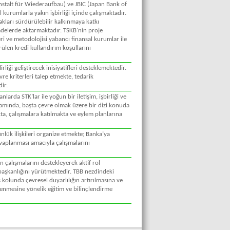
nstalt für Wiederaufbau) ve JBIC (Japan Bank of
 kurumlarla yakın işbirliği içinde çalışmaktadır.
kları sürdürülebilir kalkınmaya katkı
delerde aktarmaktadır. TSKB'nin proje
ri ve metodolojisi yabancı finansal kurumlar ile
len kredi kullandırım koşullarını
irliği geliştirecek inisiyatifleri desteklemektedir.
vre kriterleri talep etmekte, tedarik
ir.
larda STK’lar ile yoğun bir iletişim, işbirliği ve
kapsamında, başta çevre olmak üzere bir dizi konuda
a, çalışmalara katılmakta ve eylem planlarına
nlük ilişkileri organize etmekte; Banka’ya
evaplanması amacıyla çalışmalarını
n çalışmalarını destekleyerek aktif rol
aşkanlığını yürütmektedir. TBB nezdindeki
 kolunda çevresel duyarlılığın artırılmasına ve
enmesine yönelik eğitim ve bilinçlendirme