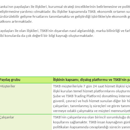
anka’nın paydaşları ile ilişkileri, kurumsal strateji önceliklerinin belirlemesine ve polit
eliştirmesine yardımcı olmaktadır. Bu ilişkiler kapsamında TSKB, ekonomik ortamın 
ürdürülebilir gelişme fırsatlarını tanımlamakta ve geliştirdiği işbirlikleriyle ekonomik 
atkısını artırmaktadır.
aydaşları ile olan ilişkileri, TSKB’nin dışarıdan nasıl algılanıldığı, marka bilinirliği ve fa
ibi konularda da çok değerli bir bilgi kaynağı oluşturmaktadır.
Paydaş grubu
İlişkinin kapsamı, diyalog platformu ve TSKB’nin 
Müşteriler
TSKB müşterileriyle 7 gün 24 saat hizmet ilişkisi i
ilişki kurulan temel hizmet platformlarını oluşturma
Şube ve TSKB Trading Platform) donatılmış internet 
güvenli, çevreci ve hızlı hizmet sunulan diğer bir 
çalışanları, tanımlanmış iş süreçleri ve görev tanı
vermeye odaklı çalışmakta ve müşteri memnuniyeti
Çalışanlar
TSKB’nin çalışanlarına olan birincil sorumluluğu d
koşullarını sağlamaktır. TSKB insan kaynağının günl
politikaları kapsamında cevaplandığı sürecin yanınd