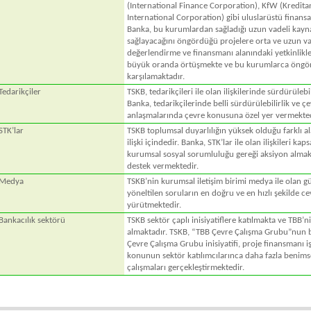
(International Finance Corporation), KfW (Kredita
International Corporation) gibi uluslarüstü finansal
Banka, bu kurumlardan sağladığı uzun vadeli kayna
sağlayacağını öngördüğü projelere orta ve uzun va
değerlendirme ve finansmanı alanındaki yetkinlikle
büyük oranda örtüşmekte ve bu kurumlarca öngörü
karşılamaktadır.
Tedarikçiler
TSKB, tedarikçileri ile olan ilişkilerinde sürdürülebil
Banka, tedarikçilerinde belli sürdürülebilirlik ve çe
anlaşmalarında çevre konusuna özel yer vermekted
STK’lar
TSKB toplumsal duyarlılığın yüksek olduğu farklı alan
ilişki içindedir. Banka, STK’lar ile olan ilişkileri 
kurumsal sosyal sorumluluğu gereği aksiyon almakt
destek vermektedir.
Medya
TSKB’nin kurumsal iletişim birimi medya ile olan gü
yöneltilen soruların en doğru ve en hızlı şekilde c
yürütmektedir.
Bankacılık sektörü
TSKB sektör çaplı inisiyatiflere katılmakta ve TBB’ni
almaktadır. TSKB, “TBB Çevre Çalışma Grubu”nun b
Çevre Çalışma Grubu inisiyatifi, proje finansmanı iş
konunun sektör katılımcılarınca daha fazla benims
çalışmaları gerçekleştirmektedir.