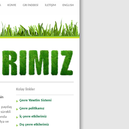
A
KÜNYE
GRI İNDEKSİ
İLETİŞİM
ENGLISH
Kolay linkler
nin
Çevre Yönetim Sistemi
r paydaş
Çevre politikamız
n sürekli
rında
İç çevre etkilerimiz
dya ve
Dış çevre etkilerimiz