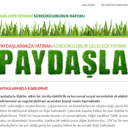
ANA SAYFA
BU RAPOR HAKKIND
AYDAŞLARIMIZLA İLİŞKİLERİMİZ
aydaşlarla ilişkiler, etkin bir sürdürülebilirlik ve kurumsal sosyal sorumluluk stratejisi
elirlenmesi ve uygulanabilmesi açısından büyük önem taşımaktadır.
SKB, çekirdeğini müşterilerinin, çalışanlarının ve hissedarlarının oluşturduğu geniş bi
itlesi ile etkileşimli iletişim ve ilişki halindedir. Çekirdek paydaş kitlesi ile olan ilişkileri
eliştirilmesi, TSKB’nin başarısında büyük rol oynamaktadır. Diğer taraftan TSKB, arala
amu ve düzenleyici kurumlar, bankacılık sektörünün diğer katılımcıları, STK’lar ile me
edarikçilerin de yer aldığı geniş bir paydaş kitlesi ile de sürekli ilişki halindedir.