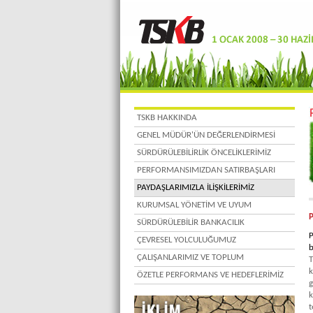
TSKB HAKKINDA
GENEL MÜDÜR'ÜN DEĞERLENDİRMESİ
SÜRDÜRÜLEBİLİRLİK ÖNCELİKLERİMİZ
PERFORMANSIMIZDAN SATIRBAŞLARI
PAYDAŞLARIMIZLA İLİŞKİLERİMİZ
KURUMSAL YÖNETİM VE UYUM
P
SÜRDÜRÜLEBİLİR BANKACILIK
P
ÇEVRESEL YOLCULUĞUMUZ
b
ÇALIŞANLARIMIZ VE TOPLUM
T
k
ÖZETLE PERFORMANS VE HEDEFLERİMİZ
g
k
t