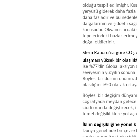
olduğu tespit edilmiştir. K
yeryüzü giderek daha fazla ı
daha fazladır ve bu nedenle
dalgalarının ve şiddetli sa
konusudur. Okyanuslardaki s
tepelerindeki buzlar erimey
doğal etkileridir.
Stern Raporu’na göre CO
o
2
ulaşması yüksek bir olasılıkt
ise %77’dir. Global aksiyo
seviyesinin yüzyılın sonuna 
Böylesi bir durum önümüzde
olasılığını %50 olarak orta
Böylesi bir değişim dünyanın 
coğrafyada meydan gelecek 
ciddi oranda değiştirecek,
temel değişikliklere yol aça
İklim değişikliğine yöneli
Dünya genelinde bir çevre 