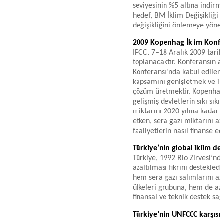
seviyesinin %5 altına indir
hedef, BM İklim Değişikliğ
değişikliğini önlemeye yöneli
2009 Kopenhag İklim Konf
IPCC, 7–18 Aralık 2009 tar
toplanacaktır. Konferansı
Konferansı'nda kabul edile
kapsamını genişletmek ve i
çözüm üretmektir. Kopenhag
gelişmiş devletlerin sıkı sı
miktarını 2020 yılına kada
etken, sera gazı miktarını a
faaliyetlerin nasıl finanse e
Türkiye’nin global iklim değ
Türkiye, 1992 Rio Zirvesi’n
azaltılması fikrini destekle
hem sera gazı salımlarını 
ülkeleri grubuna, hem de azg
finansal ve teknik destek sa
Türkiye’nin UNFCCC karşıs