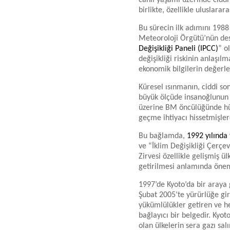
canlı yaşamı üzerinde ciddi
birlikte, özellikle uluslara
Bu sürecin ilk adımını 198
Meteoroloji Örgütü’nün des
Değişikliği Paneli (IPCC)
” o
değişikliği riskinin anlaşılm
ekonomik bilgilerin değerl
Küresel ısınmanın, ciddi so
büyük ölçüde insanoğlunun 
üzerine BM öncülüğünde hü
geçme ihtiyacı hissetmişlerd
Bu bağlamda,
1992 yılında 
ve “İklim Değişikliği Çerçe
Zirvesi özellikle gelişmiş 
getirilmesi anlamında önem
1997’de Kyoto’da bir araya 
Şubat 2005’te yürürlüğe gir
yükümlülükler getiren ve h
bağlayıcı bir belgedir. Kyot
olan ülkelerin sera gazı sa