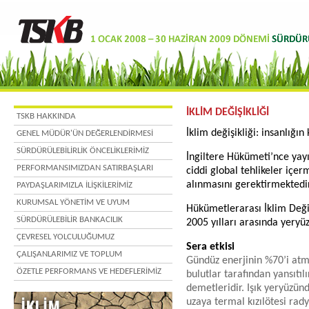
İKLİM DEĞİŞİKLİĞİ
TSKB HAKKINDA
İklim değişikliği: insanlığı
GENEL MÜDÜR'ÜN DEĞERLENDİRMESİ
SÜRDÜRÜLEBİLİRLİK ÖNCELİKLERİMİZ
İngiltere Hükümeti’nce yayı
PERFORMANSIMIZDAN SATIRBAŞLARI
ciddi global tehlikeler içer
alınmasını gerektirmektedir
PAYDAŞLARIMIZLA İLİŞKİLERİMİZ
KURUMSAL YÖNETİM VE UYUM
Hükümetlerarası İklim Deği
SÜRDÜRÜLEBİLİR BANKACILIK
2005 yılları arasında yeryü
ÇEVRESEL YOLCULUĞUMUZ
Sera etkisi
ÇALIŞANLARIMIZ VE TOPLUM
Gündüz enerjinin %70’i atm
ÖZETLE PERFORMANS VE HEDEFLERİMİZ
bulutlar tarafından yansıtı
demetleridir. Işık yeryüzün
uzaya termal kızılötesi rady