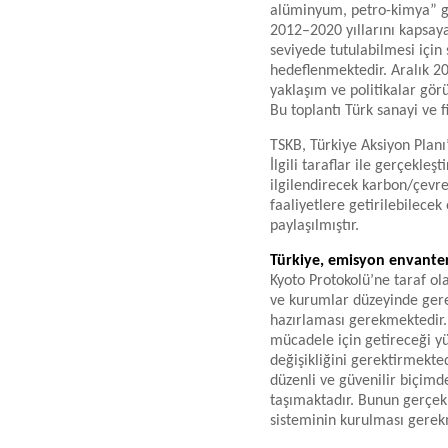
alüminyum, petro-kimya” gi
2012–2020 yıllarını kapsaya
seviyede tutulabilmesi içi
hedeflenmektedir. Aralık 2
yaklaşım ve politikalar görü
Bu toplantı Türk sanayi ve f
TSKB, Türkiye Aksiyon Planı’
İlgili taraflar ile gerçekleş
ilgilendirecek karbon/çevre
faaliyetlere getirilebilecek
paylaşılmıştır.
Türkiye, emisyon envanter
Kyoto Protokolü’ne taraf ol
ve kurumlar düzeyinde gere
hazırlaması gerekmektedir. 
mücadele için getireceği y
değişikliğini gerektirmekte
düzenli ve güvenilir biçim
taşımaktadır. Bunun gerçekl
sisteminin kurulması gerek