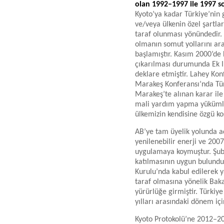
olan 1992–1997 ile 1997 so
Kyoto’ya kadar Türkiye’nin g
ve/veya ülkenin özel şartl
taraf olunması yönündedir. 
olmanın somut yollarını ara
başlamıştır. Kasım 2000’de 
çıkarılması durumunda Ek I
deklare etmiştir. Lahey Kon
Marakeş Konferansı’nda Türk
Marakeş’te alınan karar ile
mali yardım yapma yükümlü
ülkemizin kendisine özgü koş
AB’ye tam üyelik yolunda a
yenilenebilir enerji ve 2007
uygulamaya koymuştur. Şuba
katılmasının uygun bulundu
Kurulu’nda kabul edilerek y
taraf olmasına yönelik Bak
yürürlüğe girmiştir. Türki
yılları arasındaki dönem içi
Kyoto Protokolü’ne 2012–20