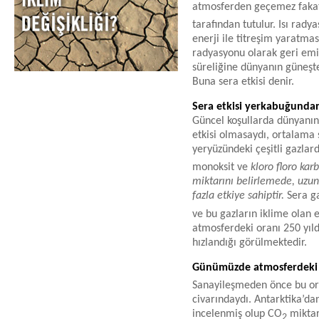
atmosferden geçemez fakat
tarafından tutulur. Isı rad
enerji ile titreşim yaratmas
radyasyonu olarak geri emi
süreliğine dünyanın güneşte
Buna sera etkisi denir.
Sera etkisi yerkabuğundan
Güncel koşullarda dünyanın
etkisi olmasaydı, ortalama s
yeryüzündeki çeşitli gazlar
monoksit ve
kloro floro kar
miktarını belirlemede, uzu
fazla etkiye sahiptir.
Sera ga
ve bu gazların iklime olan e
atmosferdeki oranı 250 yıld
hızlandığı görülmektedir.
Günümüzde atmosferdeki
Sanayileşmeden önce bu or
civarındaydı. Antarktika’da
incelenmiş olup CO
miktar
2